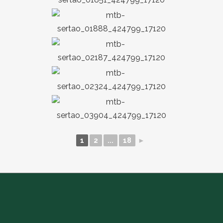
1
2
...
18
►